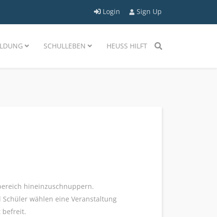
Login
Sign Up
LDUNG
SCHULLEBEN
HEUSS HILFT
sbereich hineinzuschnuppern.
d Schüler wählen eine Veranstaltung
befreit.