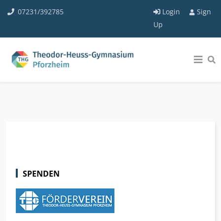
07231/392785
Login
Sign
Up
SPENDEN