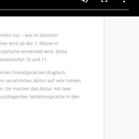
 mehr nur – wie im üblichen
er wird ab der 7. Klasse in
tssprache verwendet wird. Diese
lassenstufen 10 und 11.
dernen Fremdsprachen (Englisch,
in sprachliches Abitur auf sehr hohem
en: Sie machen das Abitur mit zwei
grundlegenden Verkehrssprache in den