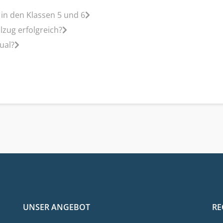
 in den Klassen 5 und 6
lzug erfolgreich?
ual?
UNSER ANGEBOT
RE