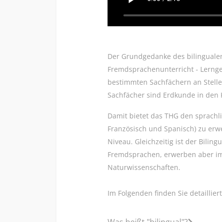
Der Grundgedanke des bilingualen 
Fremdsprachenunterricht - Lernge
bestimmten Sachfächern an Stelle
Sachfächer sind Erdkunde in den K
Damit bietet das THG den sprachl
Französisch und Spanisch) zu erw
Niveau. Gleichzeitig ist der Bilin
Fremdsprachen, erwerben aber im 
Naturwissenschaften.
Im Folgenden finden Sie detaillie