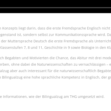
Konzepts liegt darin, dass die erste Fremdsprache Englisch nicht
genstand ist, sondern selbst zur Kommunikationssprache wird. Dah
 der Muttersprache Deutsch die erste Fremdsprache als Unterrich
lassenstufen 7, 8 und 11, Geschichte in 9 sowie Biologie in den K
ich Begabten und Motivierten die Chance, das Abitur mit drei mo
erben, ohne dabei die Naturwissenschaften zu vernachlässigen – e
gualzug aber auch interessant für die naturwissenschaftlich Begabt
Bilingualzug eine hohe sprachliche Kompetenz in Englisch, der 
rte Informationen, wie der Bilingualzug am THG umgesetzt wird.