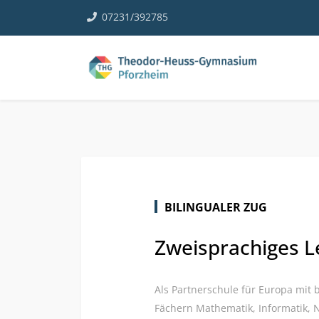
07231/392785
BILINGUALER ZUG
Zweisprachiges 
Als Partnerschule für Europa mit 
Fächern Mathematik, Informatik, 