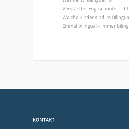
Was heißt "bilingual"?
Verstärkter Englischunterricht
Welche Kinder sind im Bilingua
Einmal bilingual – immer biling
KONTAKT