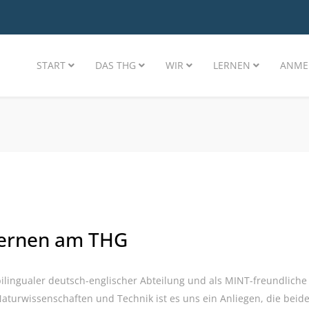
START
DAS THG
WIR
LERNEN
ANME
Lernen am THG
bilingualer deutsch-englischer Abteilung und als MINT-freundlich
Naturwissenschaften und Technik ist es uns ein Anliegen, die bei