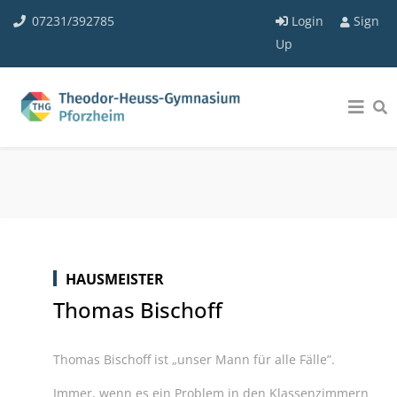
07231/392785
Login
Sign
Up
HAUSMEISTER
Thomas Bischoff
Thomas Bischoff ist „unser Mann für alle Fälle”.
Immer, wenn es ein Problem in den Klassenzimmern