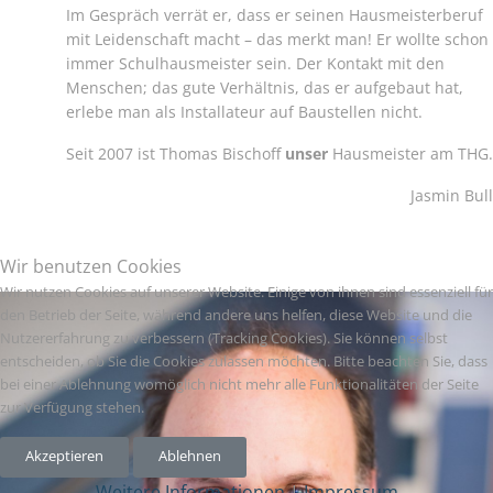
Im Gespräch verrät er, dass er seinen Hausmeisterberuf
mit Leidenschaft macht – das merkt man! Er wollte schon
immer Schulhausmeister sein. Der Kontakt mit den
Menschen; das gute Verhältnis, das er aufgebaut hat,
erlebe man als Installateur auf Baustellen nicht.
Seit 2007 ist Thomas Bischoff
unser
Hausmeister am THG.
Jasmin Bull
Wir benutzen Cookies
Wir nutzen Cookies auf unserer Website. Einige von ihnen sind essenziell für
den Betrieb der Seite, während andere uns helfen, diese Website und die
Nutzererfahrung zu verbessern (Tracking Cookies). Sie können selbst
entscheiden, ob Sie die Cookies zulassen möchten. Bitte beachten Sie, dass
bei einer Ablehnung womöglich nicht mehr alle Funktionalitäten der Seite
zur Verfügung stehen.
Akzeptieren
Ablehnen
Weitere Informationen
|
Impressum