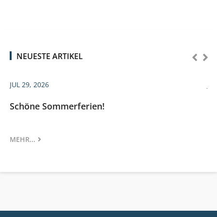
NEUESTE ARTIKEL
JUL 29, 2026
JU
s
Schöne Sommerferien!
Da
...
MEHR...
ME