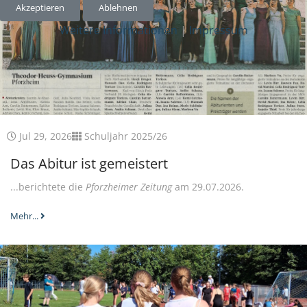
Akzeptieren
Ablehnen
Weitere Informationen
|
Impressum
Jul 29, 2026
Schuljahr 2025/26
Das Abitur ist gemeistert
...berichtete die
Pforzheimer Zeitung
am 29.07.2026.
Mehr...