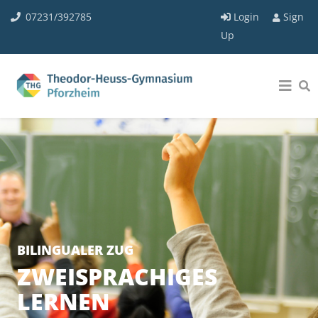
07231/392785
Login
Sign
Up
BILINGUALER ZUG
ZWEISPRACHIGES
LERNEN