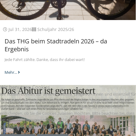
Jul 31, 2026
Schuljahr 2025/26
Das THG beim Stadtradeln 2026 – da
Ergebnis
Jede Fahrt zählte. Danke, dass ihr dabei wart!
Mehr...
Wir benutzen Cookies
Wir nutzen Cookies auf unserer Website. Einige von ihnen sind essenziell für
den Betrieb der Seite, während andere uns helfen, diese Website und die
Nutzererfahrung zu verbessern (Tracking Cookies). Sie können selbst
entscheiden, ob Sie die Cookies zulassen möchten. Bitte beachten Sie, dass
bei einer Ablehnung womöglich nicht mehr alle Funktionalitäten der Seite
zur Verfügung stehen.