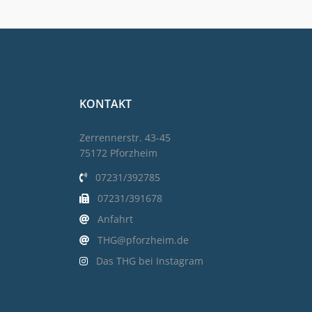
KONTAKT
Zerrennerstr. 43-45
75172 Pforzheim
07231/392785
07231/391678
Anfahrt
THG@pforzheim.de
Das THG bei Instagram