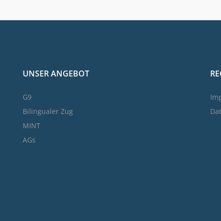
UNSER ANGEBOT
RE
G9
Im
Bilingualer Zug
Da
MINT
AGs