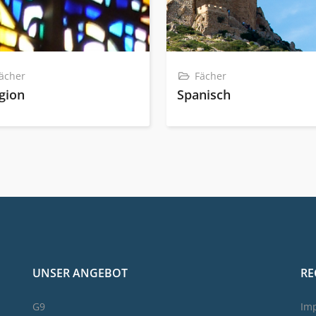
ächer
Fächer
igion
Spanisch
UNSER ANGEBOT
RE
G9
Im