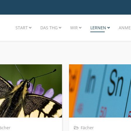
START
DAS THG
WIR
LERNEN
ANME
ächer
Fächer