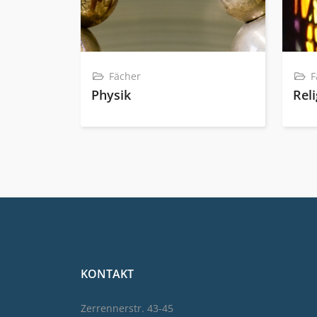
Fächer
F
Physik
Rel
KONTAKT
Zerrennerstr. 43-45