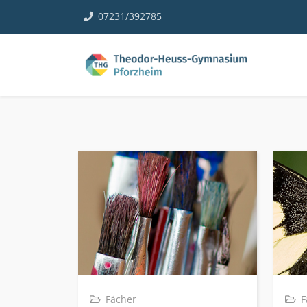
07231/392785
Fächer
F