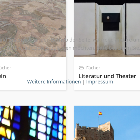
ind essenziell für den Betrieb der Seite, während andere u
en, ob Sie die Cookies zulassen möchten. Bitte beachten Si
ächer
Fächer
ein
Literatur und Theater
Weitere Informationen
|
Impressum