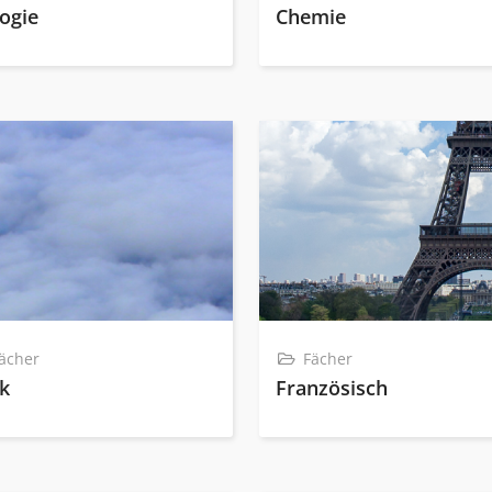
logie
Chemie
ächer
Fächer
ik
Französisch