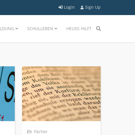
Login
Sign Up
LDUNG
SCHULLEBEN
HEUSS HILFT
Fächer