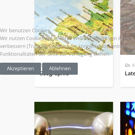
Wir benutzen Cookies
Wir nutzen Cookies auf unserer Website. Einige von ihnen s
verbessern (Tracking Cookies). Sie können selbst entscheid
Funktionalitäten der Seite zur Verfügung stehen.
Fächer
F
Akzeptieren
Ablehnen
Geographie
Lat