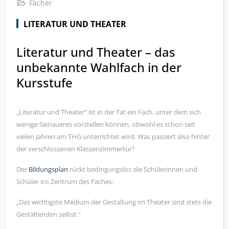
Fächer
LITERATUR UND THEATER
Literatur und Theater – das
unbekannte Wahlfach in der
Kursstufe
„Literatur und Theater“ ist in der Tat ein Fach, unter dem sich
wenige Genaueres vorstellen können, obwohl es schon seit
vielen Jahren am THG unterrichtet wird. Was passiert also hinter
der verschlossenen Klassenzimmertür?
Der
Bildungsplan
rückt bedingungslos die Schülerinnen und
Schüler ins Zentrum des Faches:
„Das wichtigste Medium der Gestaltung im Theater sind stets die
Gestaltenden selbst.“