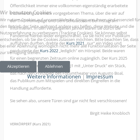
Öffentlichkeit immer eine vollkommen eigenständig erarbeitete
Wir benutzen Cookies
Inszenierung zu einem vorgegebenen Thema, über die wir auf
Wir nutzen Cookies auf unserer Website. Einige von ihnen sind essenziell für
der THG-Homepage und dem Schulaccount bei Instagram
den Betrieb der Seite, während andere uns helfen, diese Website und die
informieren. In den vergangenen Jahren waren sie durch die
Nutzererfahrung zu verbessern (Tracking Cookies). Sie können selbst
Pandemie hierbei leider eingeschränkt. Da sie nicht vor Publikum
entscheiden, ob Sie die Cookies zulassen möchten. Bitte beachten Sie, dass
aufführen durften, drehte der
Kurs 2021
„nur" ein Video und
bei einer Ablehnung womöglich nicht mehr alle Funktionalitäten der Seite
produzierte der
Kurs 2022
„lediglich" ein Hörspiel. Beide waren
zur Verfügung stehen.
für einen begrenzten Zeitraum online zugänglich. Der Kurs 2025
entwickelte bereits am Ende der J1 mit „Unter Druck" ein Stück,
Akzeptieren
Ablehnen
das nach den Prinzipien des Forumtheater von Augusto Boal,
Weitere Informationen
|
Impressum
das Publikum zum Mitspielen und direkten Eingreifen in die
Handlung aufforderte.
Sie sehen also, unsere Türen sind gar nicht fest verschlossenen!
Birgit Heike Knobloch
VERKÖRPERT (Kurs 2021)