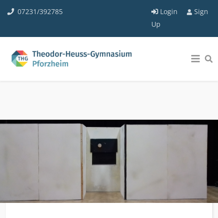
07231/392785
Login
Sign
Up