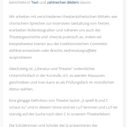
berichtete in
Text
und
zahlreichen Bildern
davon.
Wir arbeiten mit verschiedenen theaterästhetischen Mitteln, wie
chorischem Sprechen zur intensiven Gestaltung von Texten,
erarbeiten Rollenbiografien und näheren uns auch der
Theatergeschichte und -theorie praktisch an, indem wir
beispielsweise Szenen aus der traditionsreichen
Commedia
dell‘Arte
entwickeln oder Brechts
Verfremdungseffekte
ausprobieren.
Gleichzeitig ist „Literatur und Theater“ ordentliches
Unterrichtsfach in der Kurstufe, d.h. es werden Klausuren
geschrieben und man kann es als Prüfungsfach im mündlichen
Abitur wählen.
Eine gängige Definition von Theater lautet „A spielt B und C
schaut zu“ und in diesem Sinne sind wir LuT-lerinnen und LuT-ler
ständig auf der Suche nach dem C in unserem Theaterleben!
Die Schülerinnen und Schüler der J2 präsentieren der