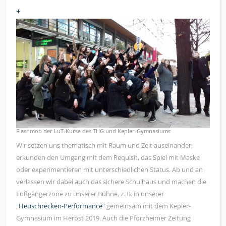
+
Flashmob der LuT-Kurse des THG und Kepler-Gymnasiums
Wir setzen uns thematisch mit Raum und Zeit auseinander,
erkunden den Umgang mit dem Requisit, das Spiel mit Maske
oder experimentieren mit unterschiedlichen Status. Ab und an
verlassen wir dabei auch das sichere Schulhaus und machen die
Fußgängerzone zu unserer Bühne, z. B. in unserer
„
Heuschrecken-Performance
“ gemeinsam mit dem Kepler-
Gymnasium im Herbst 2019. Auch die Pforzheimer Zeitung