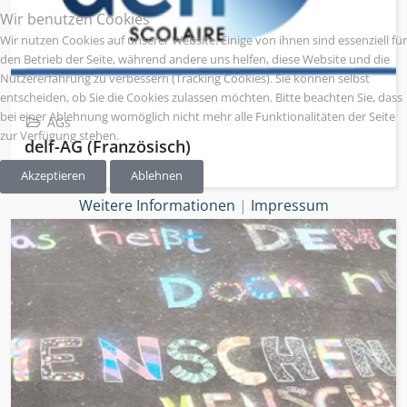
Wir benutzen Cookies
Wir nutzen Cookies auf unserer Website. Einige von ihnen sind essenziell für
den Betrieb der Seite, während andere uns helfen, diese Website und die
Nutzererfahrung zu verbessern (Tracking Cookies). Sie können selbst
entscheiden, ob Sie die Cookies zulassen möchten. Bitte beachten Sie, dass
bei einer Ablehnung womöglich nicht mehr alle Funktionalitäten der Seite
AGs
zur Verfügung stehen.
delf-AG (Französisch)
Akzeptieren
Ablehnen
Weitere Informationen
|
Impressum