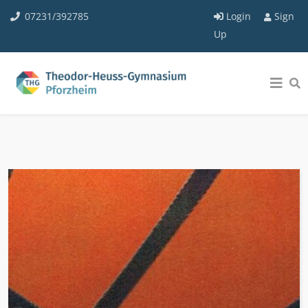
07231/392785
Login
Sign
Up