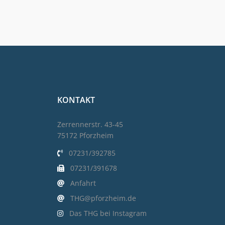
KONTAKT
Zerrennerstr. 43-45
75172 Pforzheim
07231/392785
07231/391678
Anfahrt
THG@pforzheim.de
Das THG bei Instagram