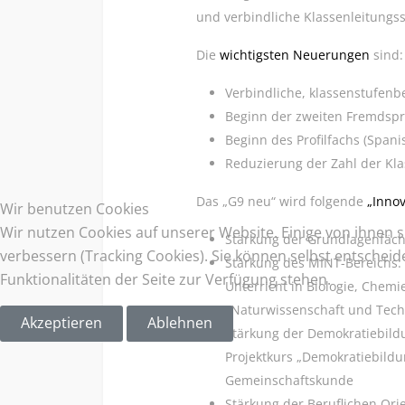
und verbindliche Klassenleitung
Die
wichtigsten Neuerungen
sind:
Verbindliche, klassenstufen
Beginn der zweiten Fremdspra
Beginn des Profilfachs (Spani
Reduzierung der Zahl der Kla
Das „G9 neu“ wird folgende
„Inno
Wir benutzen Cookies
Wir nutzen Cookies auf unserer Website. Einige von ihnen s
Stärkung der Grundlagenfäche
verbessern (Tracking Cookies). Sie können selbst entscheid
Stärkung des MINT-Bereichs: 
Funktionalitäten der Seite zur Verfügung stehen.
Unterricht in Biologie, Chemi
„Naturwissenschaft und Techn
Akzeptieren
Ablehnen
Stärkung der Demokratiebildu
Projektkurs „Demokratiebildu
Gemeinschaftskunde
Stärkung der Beruflichen Ori