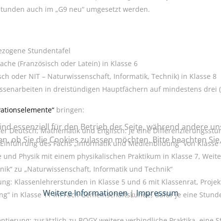
sstunden auch im „G9 neu“ umgesetzt werden.
bezogene Stundentafel
che (Französisch oder Latein) in Klasse 6
sch oder NIT – Naturwissenschaft, Informatik, Technik) in Klasse 8
ssenarbeiten in dreistündigen Hauptfächern auf mindestens drei (st
vationselemente“
bringen:
ind essenziell für den Betrieb der Seite, während andere u
r Deutsch, Mathematik und Englisch: je eine Differenzierungsstun
en, ob Sie die Cookies zulassen möchten. Bitte beachten Si
Einführung des Fachs „Informatik und Medienbildung“ von Klasse 
e und Physik mit einem physikalischen Praktikum in Klasse 7, Weite
ik“ zu „Naturwissenschaft, Informatik und Technik“
ng: Klassenlehrerstunden in Klasse 5 und 6 mit Klassenrat, Projek
Weitere Informationen
|
Impressum
ng“ in Klasse 11 im Fach Gemeinschaftskunde, dafür je eine Stun
entierung: zusätzlich zu BOGY weitere verbindliche Praktika, eine