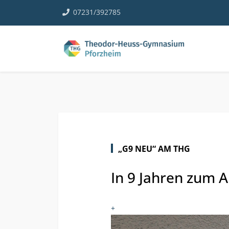
07231/392785
„G9 NEU“ AM THG
In 9 Jahren zum A
+