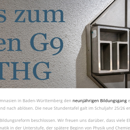
 Gymnasien in Baden-Württemberg den
neunjährigen Bildungsgang
e
d nach ablösen. Die neue Stundentafel galt im Schuljahr 25/26 er
 Bildungsreform beschlossen. Wir freuen uns darüber, dass viele 
tik in der Unterstufe, der spätere Beginn von Physik und Chemie