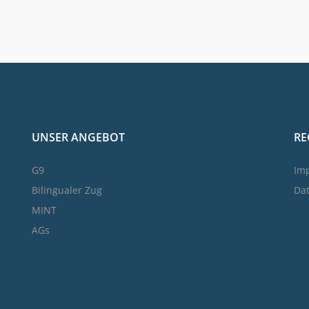
UNSER ANGEBOT
RE
G9
Im
Bilingualer Zug
Da
MINT
AGs