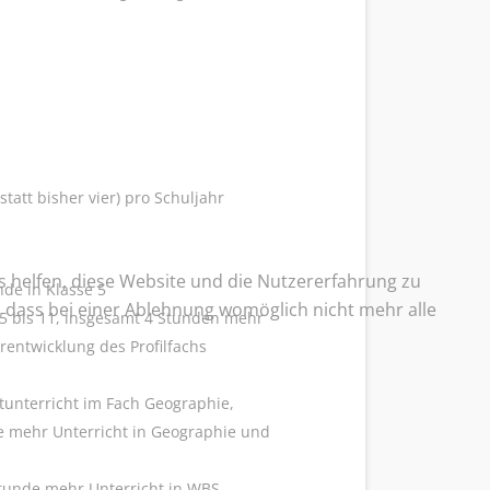
att bisher vier) pro Schuljahr
ns helfen, diese Website und die Nutzererfahrung zu
de in Klasse 5
e, dass bei einer Ablehnung womöglich nicht mehr alle
5 bis 11, insgesamt 4 Stunden mehr
rentwicklung des Profilfachs
tunterricht im Fach Geographie,
de mehr Unterricht in Geographie und
 Stunde mehr Unterricht in WBS