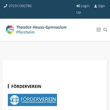
07231/392785
Login
Sign
Up
FÖRDERVEREIN