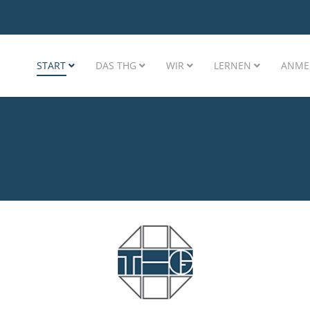
START
DAS THG
WIR
LERNEN
ANME