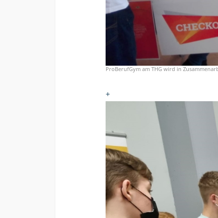
ProBerufGym am THG wird in Zusammenarbe
+