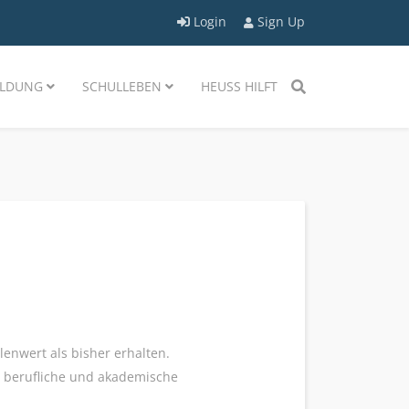
Login
Sign Up
LDUNG
SCHULLEBEN
HEUSS HILFT
enwert als bisher erhalten.
r berufliche und akademische