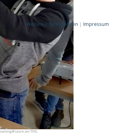
Weitere Informationen
|
Impressum
oaching4Future am THG.