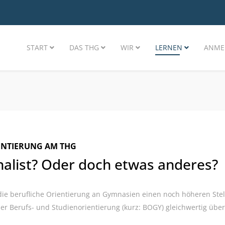
START
DAS THG
WIR
LERNEN
ANME
ENTIERUNG AM THG
nalist? Oder doch etwas anderes?
ie berufliche Orientierung an Gymnasien einen noch höheren Stell
er Berufs- und Studienorientierung (kurz: BOGY) gleichwertig übe