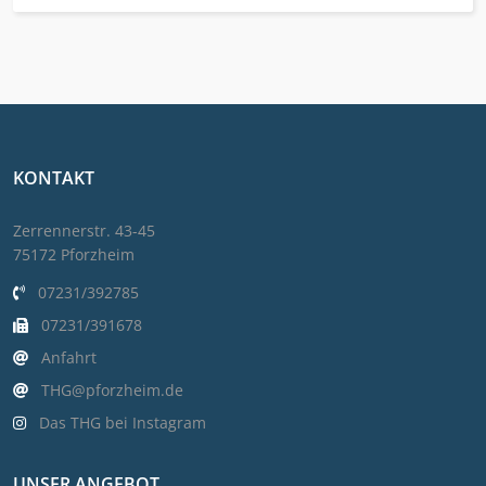
KONTAKT
Zerrennerstr. 43-45
75172 Pforzheim
07231/392785
07231/391678
Anfahrt
THG@pforzheim.de
Das THG bei Instagram
UNSER ANGEBOT