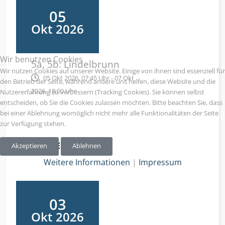
05
Okt 2026
Wir benutzen Cookies
5a, 5b: Lindelbrunn
Wir nutzen Cookies auf unserer Website. Einige von ihnen sind essenziell für
05 Okt 2026, 07:45 Uhr - 07 Okt
den Betrieb der Seite, während andere uns helfen, diese Website und die
2026, 18:00 Uhr
Nutzererfahrung zu verbessern (Tracking Cookies). Sie können selbst
entscheiden, ob Sie die Cookies zulassen möchten. Bitte beachten Sie, dass
bei einer Ablehnung womöglich nicht mehr alle Funktionalitäten der Seite
zur Verfügung stehen.
FERIENTERMINE
Akzeptieren
Ablehnen
Weitere Informationen
|
Impressum
03
Okt 2026