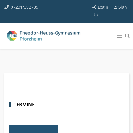
07231/392785
Login
Sign
Up
TERMINE