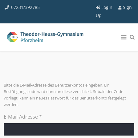
07231/392785
Login
Sign
Up
Bitte die E-Mail-Adresse des Benutzerkontos eingeben. Ein
Bestätigungscode wird dann an diese verschickt. Sobald der Code
vorliegt, kann ein neues Passwort für das Benutzerkonto festgelegt
werden.
E-Mail-Adresse
*