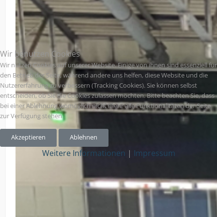
Wir benutzen Cookies
Wir nutzen Cookies auf unserer Website. Einige von ihnen sind essenziell für
den Betrieb der Seite, während andere uns helfen, diese Website und die
Nutzererfahrung zu verbessern (Tracking Cookies). Sie können selbst
entscheiden, ob Sie die Cookies zulassen möchten. Bitte beachten Sie, dass
bei einer Ablehnung womöglich nicht mehr alle Funktionalitäten der Seite
zur Verfügung stehen.
Akzeptieren
Ablehnen
Weitere Informationen
|
Impressum