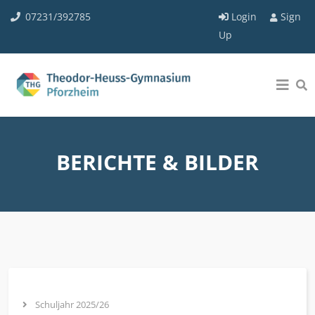
07231/392785
Login
Sign
Up
BERICHTE & BILDER
Schuljahr 2025/26