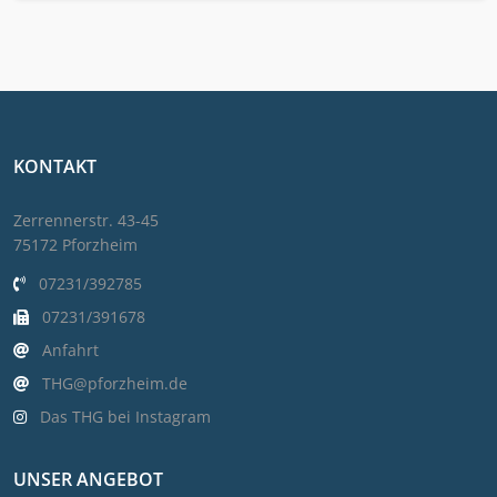
KONTAKT
Zerrennerstr. 43-45
75172 Pforzheim
07231/392785
07231/391678
Anfahrt
THG@pforzheim.de
Das THG bei Instagram
UNSER ANGEBOT