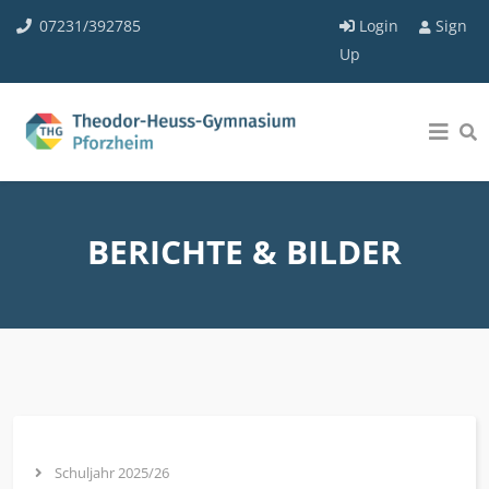
07231/392785
Login
Sign
Up
BERICHTE & BILDER
Schuljahr 2025/26