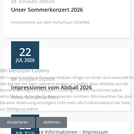
Schuljahr 2025/26
Unser Sommerkonzert 2026
Impressionen aus dem Kulturhaus Osterfeld
22
JUL 2026
Wir benutzen Cookies
Wir nutzen Cookies auf unserer Website. Einige von ihnen sind essenziell für
Schuljahr 2025/26
den Betrieb der Seite, während andere uns helfen, diese Website und die
Impressionen vom Abiball 2026
Nutzererfahrung zu verbessern (Tracking Cookies). Sie können selbst
entscheiden, ob Sie die Cookies zulassen möchten. Bitte beachten Sie, dass
Fotos von Jamie Ross
bei einer Ablehnung womöglich nicht mehr alle Funktionalitäten der Seite
zur Verfügung stehen.
22
Akzeptieren
Ablehnen
Weitere Informationen
|
Impressum
JUL 2026