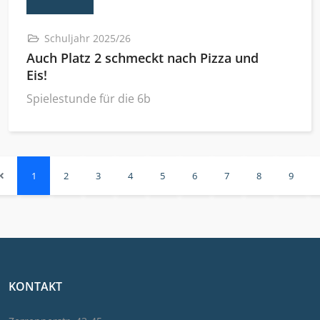
Schuljahr 2025/26
Auch Platz 2 schmeckt nach Pizza und
Eis!
Spielestunde für die 6b
1
2
3
4
5
6
7
8
9
KONTAKT