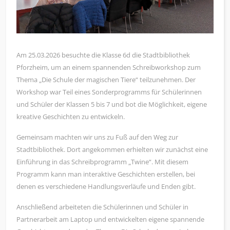
Am 25.03.2026 besuchte die Klasse 6d die Stadtbibliothek
Pforzheim, um an einem spannenden Schreibworkshop zum
Thema „Die Schule der magischen Tiere“ teilzunehmen. Der
Workshop war Teil eines Sonderprogramms für Schülerinnen
und Schüler der Klassen 5 bis 7 und bot die Möglichkeit, eigene
kreative Geschichten zu entwickeln.
Gemeinsam machten wir uns zu Fuß auf den Weg zur
Stadtbibliothek. Dort angekommen erhielten wir zunächst eine
Einführung in das Schreibprogramm „Twine“. Mit diesem
Programm kann man interaktive Geschichten erstellen, bei
denen es verschiedene Handlungsverläufe und Enden gibt.
Anschließend arbeiteten die Schülerinnen und Schüler in
Partnerarbeit am Laptop und entwickelten eigene spannende