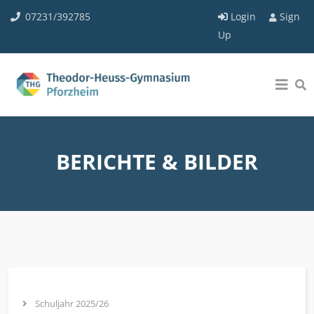
07231/392785
Login
Sign
Up
BERICHTE & BILDER
Schuljahr 2025/26