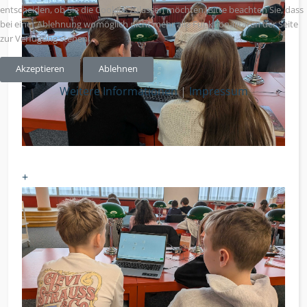
entscheiden, ob Sie die Cookies zulassen möchten. Bitte beachten Sie, dass
bei einer Ablehnung womöglich nicht mehr alle Funktionalitäten der Seite
zur Verfügung stehen.
Akzeptieren
Ablehnen
Weitere Informationen
|
Impressum
+