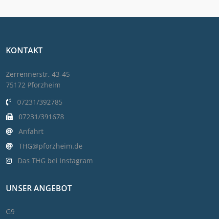
KONTAKT
Zerrennerstr. 43-45
75172 Pforzheim
07231/392785
07231/391678
Anfahrt
THG@pforzheim.de
Das THG bei Instagram
UNSER ANGEBOT
G9