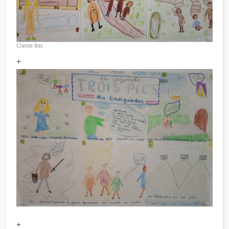
Classe 8ac
+
+