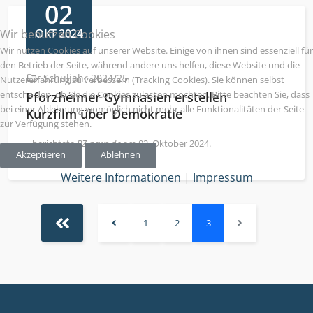
02
OKT 2024
Wir benutzen Cookies
Wir nutzen Cookies auf unserer Website. Einige von ihnen sind essenziell für
den Betrieb der Seite, während andere uns helfen, diese Website und die
Schuljahr 2024/25
Nutzererfahrung zu verbessern (Tracking Cookies). Sie können selbst
entscheiden, ob Sie die Cookies zulassen möchten. Bitte beachten Sie, dass
Pforzheimer Gymnasien erstellen
bei einer Ablehnung womöglich nicht mehr alle Funktionalitäten der Seite
Kurzfilm über Demokratie
zur Verfügung stehen.
...berichtete
PZ-news.de
am 02. Oktober 2024.
Akzeptieren
Ablehnen
Weitere Informationen
|
Impressum
1
2
3