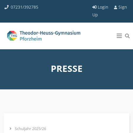
07231/392785
Login
Sign
Up
PRESSE
Schuljahr 2025/26