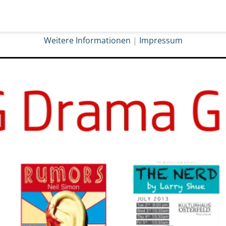
Weitere Informationen
|
Impressum