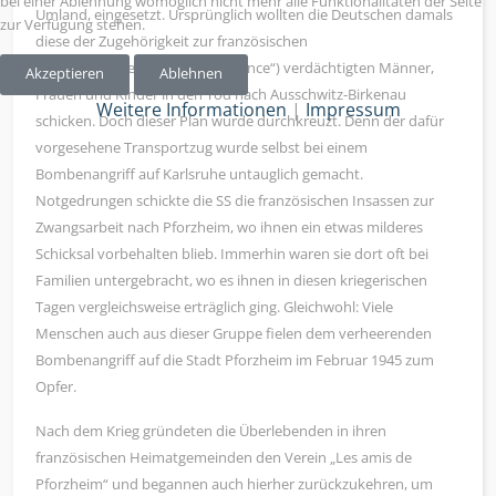
bei einer Ablehnung womöglich nicht mehr alle Funktionalitäten der Seite
Umland, eingesetzt. Ursprünglich wollten die Deutschen damals
zur Verfügung stehen.
diese der Zugehörigkeit zur französischen
Widerstandsbewegung („Résistance“) verdächtigten Männer,
Akzeptieren
Ablehnen
Frauen und Kinder in den Tod nach Ausschwitz-Birkenau
Weitere Informationen
|
Impressum
schicken. Doch dieser Plan wurde durchkreuzt. Denn der dafür
vorgesehene Transportzug wurde selbst bei einem
Bombenangriff auf Karlsruhe untauglich gemacht.
Notgedrungen schickte die SS die französischen Insassen zur
Zwangsarbeit nach Pforzheim, wo ihnen ein etwas milderes
Schicksal vorbehalten blieb. Immerhin waren sie dort oft bei
Familien untergebracht, wo es ihnen in diesen kriegerischen
Tagen vergleichsweise erträglich ging. Gleichwohl: Viele
Menschen auch aus dieser Gruppe fielen dem verheerenden
Bombenangriff auf die Stadt Pforzheim im Februar 1945 zum
Opfer.
Nach dem Krieg gründeten die Überlebenden in ihren
französischen Heimatgemeinden den Verein „Les amis de
Pforzheim“ und begannen auch hierher zurückzukehren, um