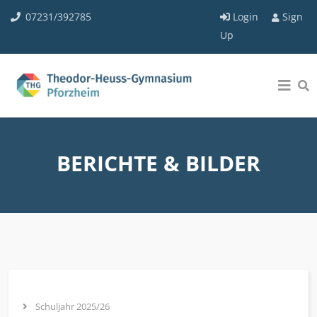
07231/392785
Login
Sign
Up
BERICHTE & BILDER
Schuljahr 2025/26