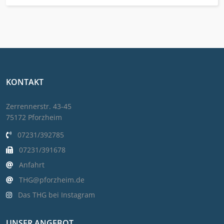
KONTAKT
Zerrennerstr. 43-45
75172 Pforzheim
07231/392785
07231/391678
Anfahrt
THG@pforzheim.de
Das THG bei Instagram
UNSER ANGEBOT