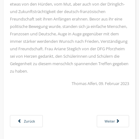
etwas von den Hürden, vom Mut, aber auch von der Dringlich-
und Zukunftsträchtigkeit der deutsch-französischen
Freundschaft seit ihren Anfängen erahnen. Bevor aus ihr eine
politische Bewegung wurde, standen sich ja einfache Menschen,
Franzosen und Deutsche, Auge in Auge gegenüber mit dem
immer stärker werdenden Wunsch nach Frieden, Verständigung
und Freundschaft. Frau Ariane Steglich von der DFG Pforzheim
sei von Herzen gedankt, den Schülerinnen und Schülern die
Gelegenheit zu diesem menschlich spannenden Treffen gegeben
zu haben.
Thomas Alferi, 09. Februar 2023
Vorheriger Beitrag: Jugend trainiert für Olympia Tischtennis
Nächster Beitrag: BO
Zurück
Weiter