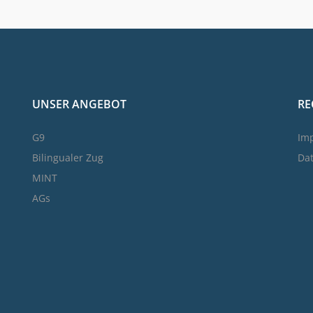
UNSER ANGEBOT
RE
G9
Im
Bilingualer Zug
Da
MINT
AGs