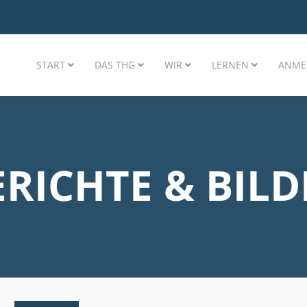
START
DAS THG
WIR
LERNEN
ANME
ERICHTE & BILD