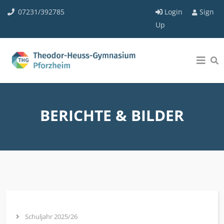
07231/392785
Login
Sign
Up
BERICHTE & BILDER
Schuljahr 2025/26