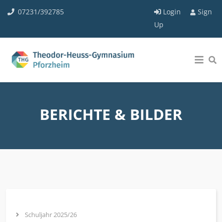
07231/392785
Login
Sign
Up
BERICHTE & BILDER
Schuljahr 2025/26