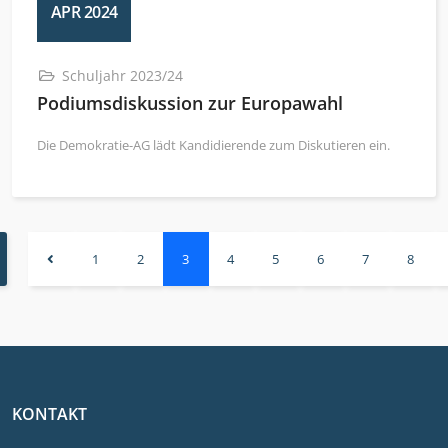
APR 2024
Schuljahr 2023/24
Podiumsdiskussion zur Europawahl
Die Demokratie-AG lädt Kandidierende zum Diskutieren ein.
1
2
3
4
5
6
7
8
KONTAKT