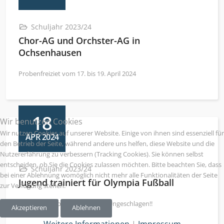
Schuljahr 2023/24
Chor-AG und Orchster-AG in
Ochsenhausen
Probenfreiziet vom 17. bis 19. April 2024
18
Wir benutzen Cookies
Wir nutzen Cookies auf unserer Website. Einige von ihnen sind essenziell für
APR 2024
den Betrieb der Seite, während andere uns helfen, diese Website und die
Nutzererfahrung zu verbessern (Tracking Cookies). Sie können selbst
entscheiden, ob Sie die Cookies zulassen möchten. Bitte beachten Sie, dass
Schuljahr 2023/24
bei einer Ablehnung womöglich nicht mehr alle Funktionalitäten der Seite
Jugend trainiert für Olympia Fußball
zur Verfügung stehen.
Großer Jubel beim THG-Team: Ungeschlagen!!
Akzeptieren
Ablehnen
Weitere Informationen
|
Impressum